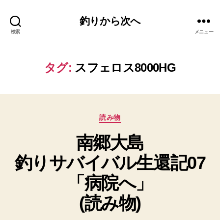
釣りから次へ
検索
メニュー
タグ:
スフェロス8000HG
カ
読み物
テ
南郷大島
ゴ
リ
釣りサバイバル生還記07
ー
「病院へ」
(読み物)