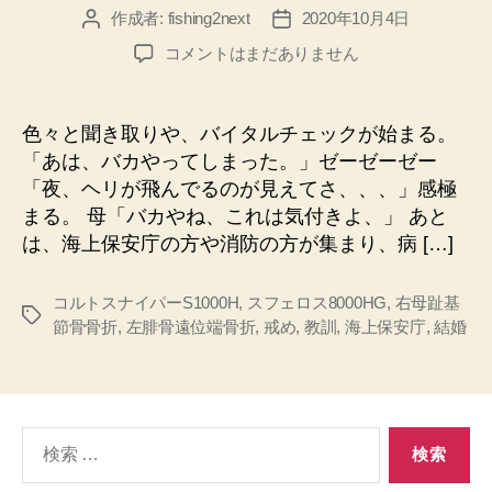
作成者:
fishing2next
2020年10月4日
投
投
稿
稿
南
コメントはまだありません
者
日
郷
大
島
色々と聞き取りや、バイタルチェックが始まる。
釣
「あは、バカやってしまった。」ゼーゼーゼー
り
「夜、ヘリが飛んでるのが見えてさ、、、」感極
サ
まる。 母「バカやね、これは気付きよ、」 あと
バ
は、海上保安庁の方や消防の方が集まり、病 […]
イ
バ
ル
コルトスナイパーS1000H
,
スフェロス8000HG
,
右母趾基
タ
生
節骨骨折
,
左腓骨遠位端骨折
,
戒め
,
教訓
,
海上保安庁
,
結婚
グ
還
記
07
「病
検
院
へ」
索
(読
対